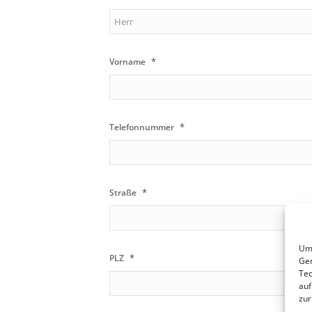
*
Vorname
*
Telefonnummer
*
Straße
Um 
*
PLZ
Ger
Tec
auf
zur