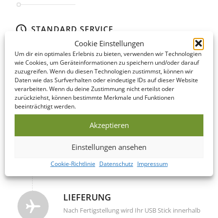
STANDARD SERVICE
Cookie Einstellungen
Auch im Standard Service bieten wir kurze Produktionszeiten.
Um dir ein optimales Erlebnis zu bieten, verwenden wir Technologien
Hier finden Sie eine Übersicht der einzelnen Schritte…
wie Cookies, um Geräteinformationen zu speichern und/oder darauf
zuzugreifen. Wenn du diesen Technologien zustimmst, können wir
Daten wie das Surfverhalten oder eindeutige IDs auf dieser Website
DATENCHECK
verarbeiten. Wenn du deine Zustimmung nicht erteilst oder
Noch am gleichen Werktag werden Ihre
zurückziehst, können bestimmte Merkmale und Funktionen
angelieferten Daten überprüft und korrigiert.
beeinträchtigt werden.
Akzeptieren
PRODUKTION
Einstellungen ansehen
Diesen USB Stick produzieren wir innerhalb 5-10
Werktagen nach Freigabe Ihrer Druckdaten.
Cookie-Richtlinie
Datenschutz
Impressum
LIEFERUNG
Nach Fertigstellung wird Ihr USB Stick innerhalb