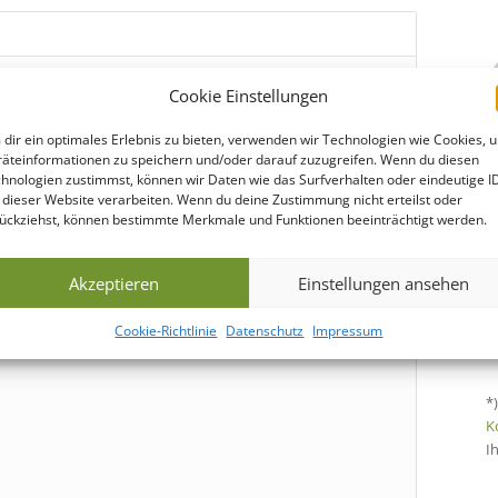
Cookie Einstellungen
dir ein optimales Erlebnis zu bieten, verwenden wir Technologien wie Cookies, 
äteinformationen zu speichern und/oder darauf zuzugreifen. Wenn du diesen
hnologien zustimmst, können wir Daten wie das Surfverhalten oder eindeutige I
 dieser Website verarbeiten. Wenn du deine Zustimmung nicht erteilst oder
-4 fbg.) und
Digitaldruck
(4c) bedruckt als auch mit
ückziehst, können bestimmte Merkmale und Funktionen beeinträchtigt werden.
 werden.
Akzeptieren
Einstellungen ansehen
Cookie-Richtlinie
Datenschutz
Impressum
*
K
I