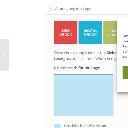
Anbringung des Logos
Um 
Ger
Tec
auf
Diese Verpackung kann mittels
Siebdruck
(1
Photo Box
zur
Lasergravur
nach Ihren Wünschen graviert
Druckbereich für Ihr Logo:
Druckfläche: 125 x 85 mm