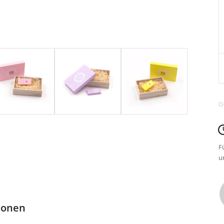
F
u
tionen