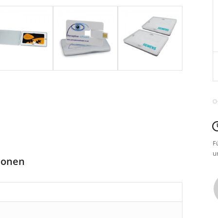
F
u
tionen