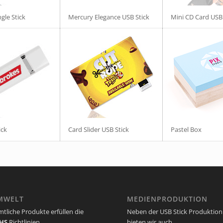
gle Stick
Mercury Elegance USB Stick
Mini CD Card USB 
ick
Card Slider USB Stick
Pastel Box
MWELT
MEDIENPRODUKTION
tliche Produkte erfüllen die
Neben der USB Stick Produktion
HS
Richtlinien.
bieten wir auch...