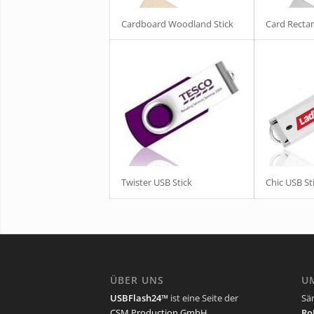
Cardboard Woodland Stick
Card Rectan
Twister USB Stick
Chic USB St
ÜBER UNS
U
USBFlash24™
ist eine Seite der
Säm
CSM Production GmbH
.
Ro