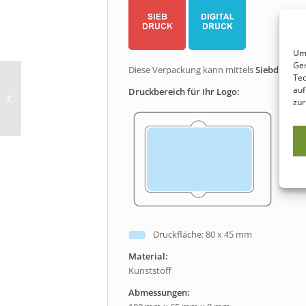
Um 
Ger
Diese Verpackung kann mittels
Siebdruck
(1
Tec
auf
Druckbereich für Ihr Logo:
Standard Geschenk Box
zur
Druckfläche: 80 x 45 mm
Material:
Kunststoff
Abmessungen: