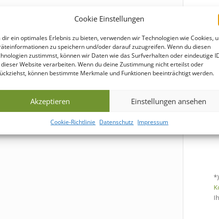
Cookie Einstellungen
dir ein optimales Erlebnis zu bieten, verwenden wir Technologien wie Cookies, 
äteinformationen zu speichern und/oder darauf zuzugreifen. Wenn du diesen
-4 fbg.) und
Digitaldruck
(4c) bedruckt werden.
hnologien zustimmst, können wir Daten wie das Surfverhalten oder eindeutige I
 dieser Website verarbeiten. Wenn du deine Zustimmung nicht erteilst oder
ückziehst, können bestimmte Merkmale und Funktionen beeinträchtigt werden.
Akzeptieren
Einstellungen ansehen
Cookie-Richtlinie
Datenschutz
Impressum
*
K
I