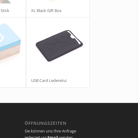
Stick
XL Black Gift Box
USB Card Lederetui
ÖFFNUNGSZEITEN
Sie können uns Ihre Anfrage
jederzeit via
Email
senden.