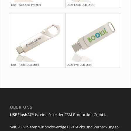
Dual Wooden Twister
Dual Loop USB Stick
Dual Hook USB Stick
Dual Pro USB Stick
ÜBER UNS
USBFlash24™
ist eine Seite der
CSM Production GmbH
.
Seit 2009 bieten wir hochwertige USB Sticks und Verpackungen,