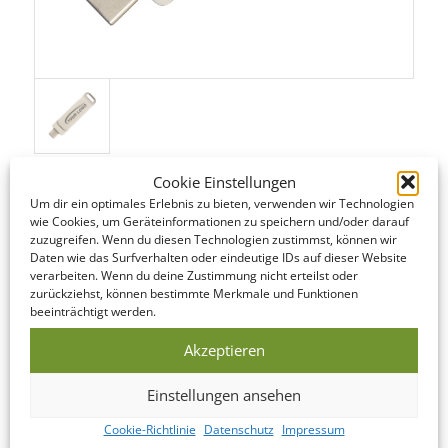
Cookie Einstellungen
Um dir ein optimales Erlebnis zu bieten, verwenden wir Technologien
wie Cookies, um Geräteinformationen zu speichern und/oder darauf
zuzugreifen. Wenn du diesen Technologien zustimmst, können wir
STANDARD SERVICE
Daten wie das Surfverhalten oder eindeutige IDs auf dieser Website
verarbeiten. Wenn du deine Zustimmung nicht erteilst oder
Auch im Standard Service bieten wir kurze Produktionszeiten.
zurückziehst, können bestimmte Merkmale und Funktionen
Hier finden Sie eine Übersicht der einzelnen Schritte…
beeinträchtigt werden.
Akzeptieren
DATENCHECK
Noch am gleichen Werktag werden Ihre
Einstellungen ansehen
angelieferten Daten überprüft und korrigiert.
Cookie-Richtlinie
Datenschutz
Impressum